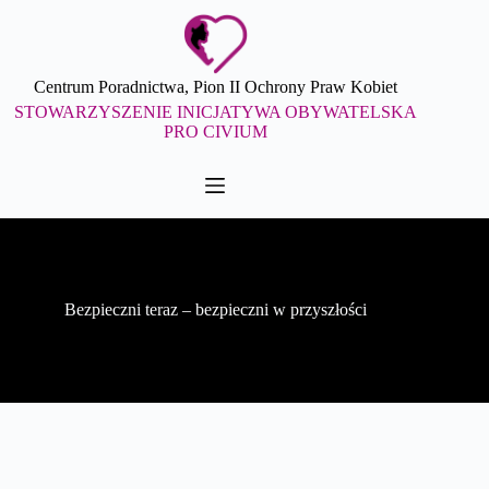
Przejdź
do
treści
Centrum Poradnictwa, Pion II Ochrony Praw Kobiet
STOWARZYSZENIE INICJATYWA OBYWATELSKA
PRO CIVIUM
Bezpieczni teraz – bezpieczni w przyszłości