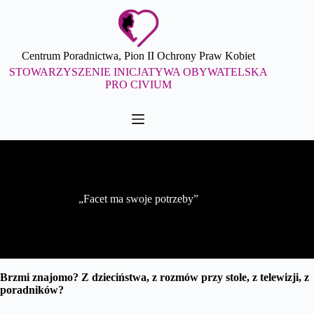
Przejdź
do
treści
Centrum Poradnictwa, Pion II Ochrony Praw Kobiet
STOWARZYSZENIE INICJATYWA OBYWATELSKA
PRO CIVIUM
„Facet ma swoje potrzeby”
Brzmi znajomo? Z dzieciństwa, z rozmów przy stole, z telewizji, z
poradników?