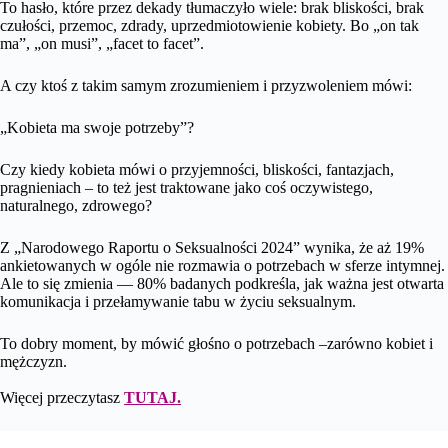
To hasło, które przez dekady tłumaczyło wiele: brak bliskości, brak
czułości, przemoc, zdrady, uprzedmiotowienie kobiety. Bo „on tak
ma”, „on musi”, „facet to facet”.
A czy ktoś z takim samym zrozumieniem i przyzwoleniem mówi:
„Kobieta ma swoje potrzeby”?
Czy kiedy kobieta mówi o przyjemności, bliskości, fantazjach,
pragnieniach – to też jest traktowane jako coś oczywistego,
naturalnego, zdrowego?
Z „Narodowego Raportu o Seksualności 2024” wynika, że aż 19%
ankietowanych w ogóle nie rozmawia o potrzebach w sferze intymnej.
Ale to się zmienia — 80% badanych podkreśla, jak ważna jest otwarta
komunikacja i przełamywanie tabu w życiu seksualnym.
To dobry moment, by mówić głośno o potrzebach –zarówno kobiet i
mężczyzn.
Więcej przeczytasz
TUTAJ.