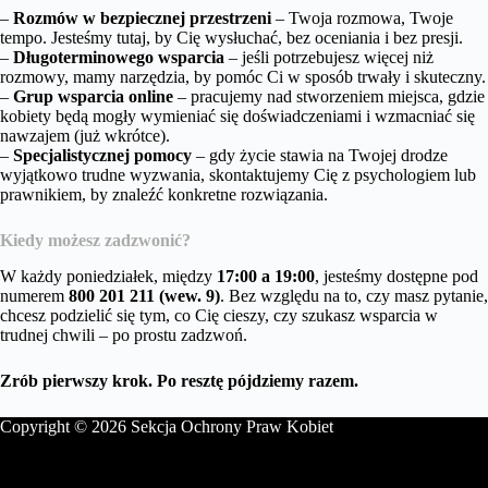
–
Rozmów w bezpiecznej przestrzeni
– Twoja rozmowa, Twoje
tempo. Jesteśmy tutaj, by Cię wysłuchać, bez oceniania i bez presji.
–
Długoterminowego wsparcia
– jeśli potrzebujesz więcej niż
rozmowy, mamy narzędzia, by pomóc Ci w sposób trwały i skuteczny.
–
Grup wsparcia online
– pracujemy nad stworzeniem miejsca, gdzie
kobiety będą mogły wymieniać się doświadczeniami i wzmacniać się
nawzajem (już wkrótce).
–
Specjalistycznej pomocy
– gdy życie stawia na Twojej drodze
wyjątkowo trudne wyzwania, skontaktujemy Cię z psychologiem lub
prawnikiem, by znaleźć konkretne rozwiązania.
Kiedy możesz zadzwonić?
W każdy poniedziałek, między
17:00 a 19:00
, jesteśmy dostępne pod
numerem
800 201 211 (wew. 9)
. Bez względu na to, czy masz pytanie,
chcesz podzielić się tym, co Cię cieszy, czy szukasz wsparcia w
trudnej chwili – po prostu zadzwoń.
Zrób pierwszy krok. Po resztę pójdziemy razem.
Copyright © 2026 Sekcja Ochrony Praw Kobiet