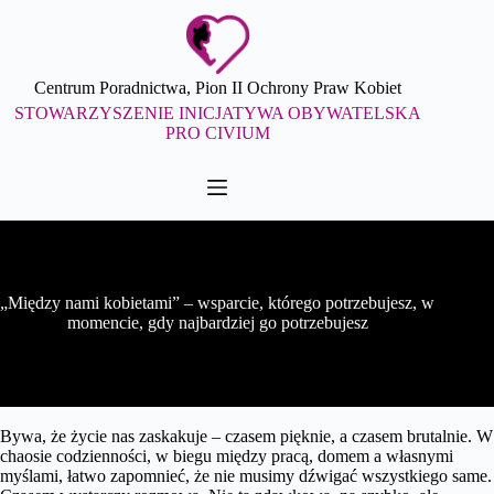
Przejdź
do
treści
Centrum Poradnictwa, Pion II Ochrony Praw Kobiet
STOWARZYSZENIE INICJATYWA OBYWATELSKA
PRO CIVIUM
„Między nami kobietami” – wsparcie, którego potrzebujesz, w
momencie, gdy najbardziej go potrzebujesz
Bywa, że życie nas zaskakuje – czasem pięknie, a czasem brutalnie. W
chaosie codzienności, w biegu między pracą, domem a własnymi
myślami, łatwo zapomnieć, że nie musimy dźwigać wszystkiego same.