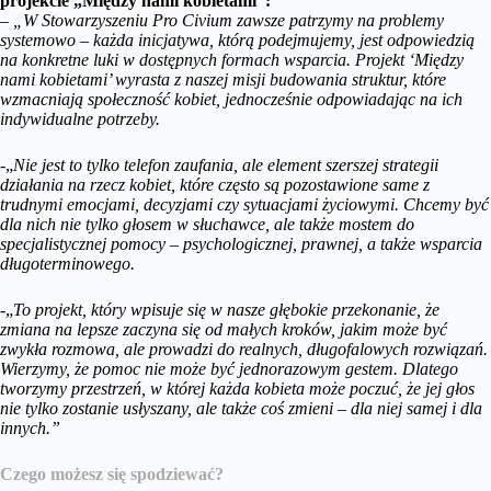
projekcie „Między nami kobietami”:
– „W Stowarzyszeniu Pro Civium zawsze patrzymy na problemy
systemowo – każda inicjatywa, którą podejmujemy, jest odpowiedzią
na konkretne luki w dostępnych formach wsparcia. Projekt ‘Między
nami kobietami’ wyrasta z naszej misji budowania struktur, które
wzmacniają społeczność kobiet, jednocześnie odpowiadając na ich
indywidualne potrzeby.
-„
Nie jest to tylko telefon zaufania, ale element szerszej strategii
działania na rzecz kobiet, które często są pozostawione same z
trudnymi emocjami, decyzjami czy sytuacjami życiowymi. Chcemy być
dla nich nie tylko głosem w słuchawce, ale także mostem do
specjalistycznej pomocy – psychologicznej, prawnej, a także wsparcia
długoterminowego.
-„
To projekt, który wpisuje się w nasze głębokie przekonanie, że
zmiana na lepsze zaczyna się od małych kroków, jakim może być
zwykła rozmowa, ale prowadzi do realnych, długofalowych rozwiązań.
Wierzymy, że pomoc nie może być jednorazowym gestem. Dlatego
tworzymy przestrzeń, w której każda kobieta może poczuć, że jej głos
nie tylko zostanie usłyszany, ale także coś zmieni – dla niej samej i dla
innych.”
Czego możesz się spodziewać?