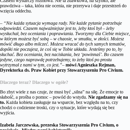
Czasem wystarczy rozmowa. Nie ta zdawkowa, na szybko, ale
prawdziwa – taka, która nie ocenia, nie przerywa i daje przestrzeń do
wzięcia oddechu.
– “Nie każda sytuacja wymaga rady. Nie każde pytanie potrzebuje
odpowiedzi. Czasem najważniejsze jest to, żeby ktoś był – żeby
wysłuchał, bez oceniania i poprawiania. Tworzymy dla Ciebie miejsce,
w którym możesz być sobą – w chaosie, w smutku, w złości. Możesz
mówić długo albo milczeć. Możesz wracać do tych samych tematów,
dopóki nie poczujesz, że coś się w Tobie układa. Jesteśmy po to, by
słuchać. Bez oceniania, bez naciskania, bez ‘powinnaś’. Bo czasem
jedyne, czego naprawdę potrzebujemy, to żeby ktoś po prostu
wytrzymał z nami w tym, co jest.”
–
mówi Agnieszka Rejman,
Dyrektorka ds. Praw Kobiet przy Stowarzyszeniu Pro Civium.
Dlaczego teraz? Dlaczego w ogóle?
Bo zbyt wiele z nas czuje, że musi być „silna” na siłę. Że emocje to
słabość, a prośba o pomoc – powód do wstydu.
Nie zgadzamy się na
to.
Każda kobieta zasługuje na wsparcie, bez względu na to, czy
chodzi o codzienne troski, czy o sytuacje, które wydają się bez
wyjścia.
Izabela Jarczewska, prezeska Stowarzyszenia Pro Civium, o