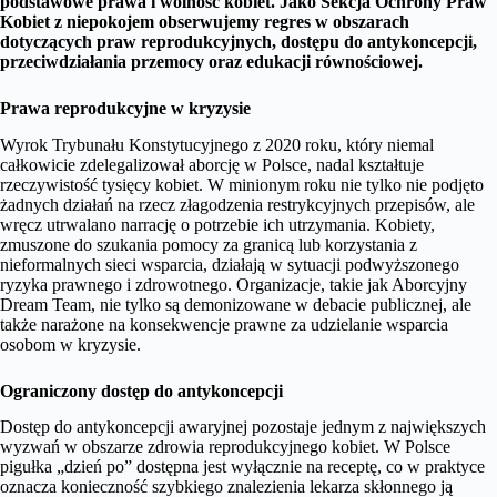
podstawowe prawa i wolność kobiet. Jako Sekcja Ochrony Praw
Kobiet z niepokojem obserwujemy regres w obszarach
dotyczących praw reprodukcyjnych, dostępu do antykoncepcji,
przeciwdziałania przemocy oraz edukacji równościowej.
Prawa reprodukcyjne w kryzysie
Wyrok Trybunału Konstytucyjnego z 2020 roku, który niemal
całkowicie zdelegalizował aborcję w Polsce, nadal kształtuje
rzeczywistość tysięcy kobiet. W minionym roku nie tylko nie podjęto
żadnych działań na rzecz złagodzenia restrykcyjnych przepisów, ale
wręcz utrwalano narrację o potrzebie ich utrzymania. Kobiety,
zmuszone do szukania pomocy za granicą lub korzystania z
nieformalnych sieci wsparcia, działają w sytuacji podwyższonego
ryzyka prawnego i zdrowotnego. Organizacje, takie jak Aborcyjny
Dream Team, nie tylko są demonizowane w debacie publicznej, ale
także narażone na konsekwencje prawne za udzielanie wsparcia
osobom w kryzysie.
Ograniczony dostęp do antykoncepcji
Dostęp do antykoncepcji awaryjnej pozostaje jednym z największych
wyzwań w obszarze zdrowia reprodukcyjnego kobiet. W Polsce
pigułka „dzień po” dostępna jest wyłącznie na receptę, co w praktyce
oznacza konieczność szybkiego znalezienia lekarza skłonnego ją