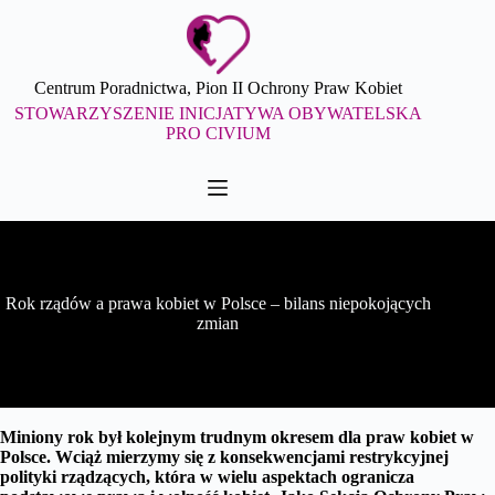
Przejdź
do
treści
Centrum Poradnictwa, Pion II Ochrony Praw Kobiet
STOWARZYSZENIE INICJATYWA OBYWATELSKA
PRO CIVIUM
Rok rządów a prawa kobiet w Polsce – bilans niepokojących
zmian
Miniony rok był kolejnym trudnym okresem dla praw kobiet w
Polsce. Wciąż mierzymy się z konsekwencjami restrykcyjnej
polityki rządzących, która w wielu aspektach ogranicza