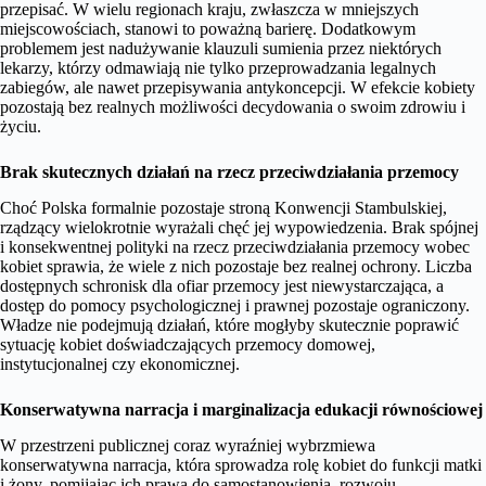
przepisać. W wielu regionach kraju, zwłaszcza w mniejszych
miejscowościach, stanowi to poważną barierę. Dodatkowym
problemem jest nadużywanie klauzuli sumienia przez niektórych
lekarzy, którzy odmawiają nie tylko przeprowadzania legalnych
zabiegów, ale nawet przepisywania antykoncepcji. W efekcie kobiety
pozostają bez realnych możliwości decydowania o swoim zdrowiu i
życiu.
Brak skutecznych działań na rzecz przeciwdziałania przemocy
Choć Polska formalnie pozostaje stroną Konwencji Stambulskiej,
rządzący wielokrotnie wyrażali chęć jej wypowiedzenia. Brak spójnej
i konsekwentnej polityki na rzecz przeciwdziałania przemocy wobec
kobiet sprawia, że wiele z nich pozostaje bez realnej ochrony. Liczba
dostępnych schronisk dla ofiar przemocy jest niewystarczająca, a
dostęp do pomocy psychologicznej i prawnej pozostaje ograniczony.
Władze nie podejmują działań, które mogłyby skutecznie poprawić
sytuację kobiet doświadczających przemocy domowej,
instytucjonalnej czy ekonomicznej.
Konserwatywna narracja i marginalizacja edukacji równościowej
W przestrzeni publicznej coraz wyraźniej wybrzmiewa
konserwatywna narracja, która sprowadza rolę kobiet do funkcji matki
i żony, pomijając ich prawa do samostanowienia, rozwoju