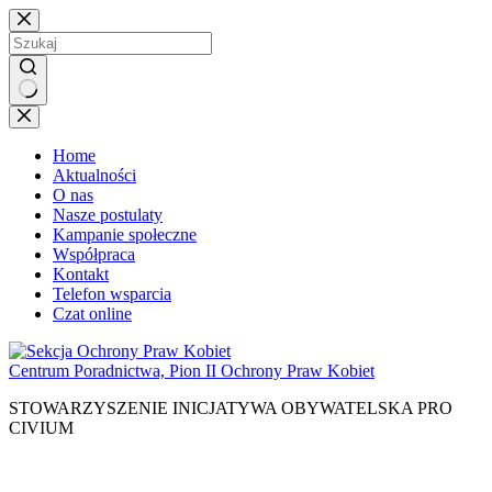
Przejdź
do
treści
Brak
wyników
Home
Aktualności
O nas
Nasze postulaty
Kampanie społeczne
Współpraca
Kontakt
Telefon wsparcia
Czat online
Centrum Poradnictwa, Pion II Ochrony Praw Kobiet
STOWARZYSZENIE INICJATYWA OBYWATELSKA PRO
CIVIUM